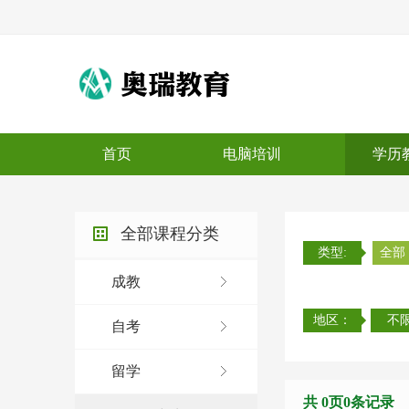
电脑培训机构_计算机培训机构_
首页
电脑培训
学历
软件开发培训_java培训_python培
全部课程分类
类型:
全部
成教
地区：
不
自考
训_平面设计培训_室内设计培训
留学
共
0
页
0
条记录