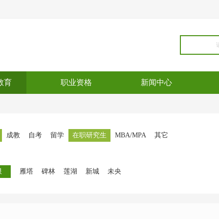
教育
职业资格
新闻中心
成教
自考
留学
在职研究生
MBA/MPA
其它
限
雁塔
碑林
莲湖
新城
未央